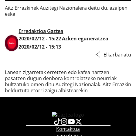
Aitz Errazkinek Auzitegi Nazionalera deitu du, azalpen
eske
Klisk
Erredakzioa Gaztea
2020/02/12 - 15:22
Azken eguneratzea
2020/02/12 - 15:13
Elkarbanatu
Lanean zigarretak erretzen edo kafea hartzen
pasatzen dugun denbora kontrolatzeko neurriak
bultzatuko omen ditu Auzitegi Nazionalak. Aitz Errazkin
beldurtuta etorri zaigu albistearekin.
Kontaktua
Lege oharra