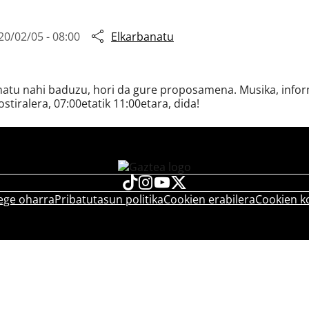
20/02/05 - 08:00
Elkarbanatu
snatu nahi baduzu, hori da gure proposamena. Musika, inform
ostiralera, 07:00etatik 11:00etara, dida!
ege oharra
Pribatutasun politika
Cookien erabilera
Cookien k