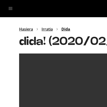
Irratia
Top Gaztea
Podcastak
Mus
Dida
Hasiera
Irratia
Dida
Gu
B Aldea
dida! (2020/0
Bitan