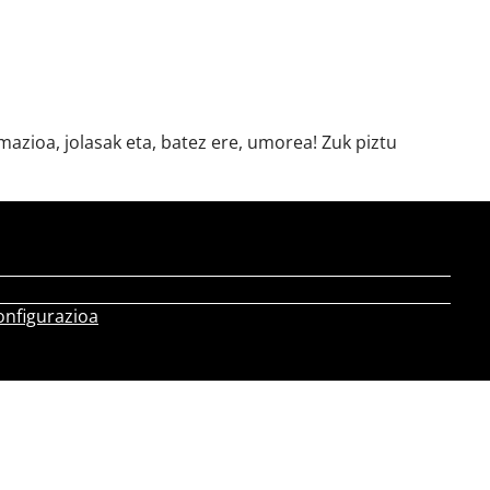
azioa, jolasak eta, batez ere, umorea! Zuk piztu
onfigurazioa