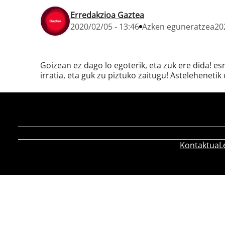
Erredakzioa Gaztea
2020/02/05 - 13:46
Azken eguneratzea
20
Goizean ez dago lo egoterik, eta zuk ere dida! e
irratia, eta guk zu piztuko zaitugu! Astelehenetik 
Kontaktua
L