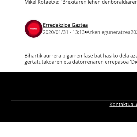
Mikel Rotaetxe: "Brexitaren lehen denboraldiar
Erredakzioa Gaztea
2020/01/31 - 13:13
Azken eguneratzea
20
Bihartik aurrera bigarren fase bat hasiko dela a
gertatutakoaren eta datorrenaren errepasoa 'Di
Kontaktua
L