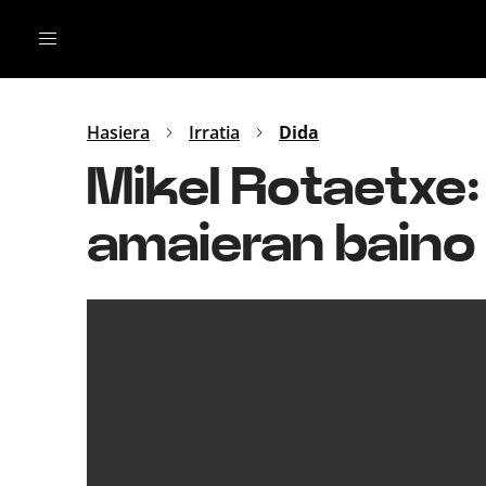
Irratia
Top Gaztea
Podcastak
Mus
Dida
Hasiera
Irratia
Dida
Gu
B Aldea
Mikel Rotaetxe:
Bitan
amaieran baino