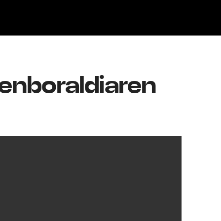
Klisk
denboraldiaren