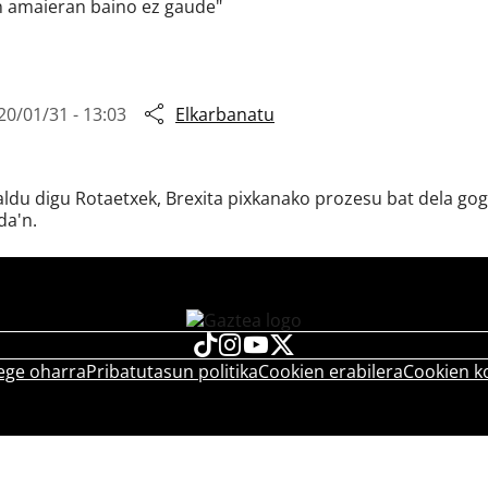
en amaieran baino ez gaude"
20/01/31 - 13:03
Elkarbanatu
zaldu digu Rotaetxek, Brexita pixkanako prozesu bat dela go
da'n.
ege oharra
Pribatutasun politika
Cookien erabilera
Cookien k