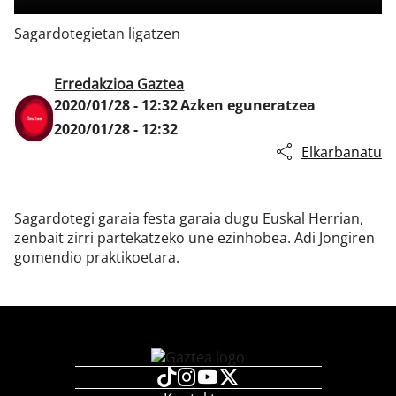
Sagardotegietan ligatzen
Klisk
Erredakzioa Gaztea
2020/01/28 - 12:32
Azken eguneratzea
2020/01/28 - 12:32
Elkarbanatu
Sagardotegi garaia festa garaia dugu Euskal Herrian,
zenbait zirri partekatzeko une ezinhobea. Adi Jongiren
gomendio praktikoetara.