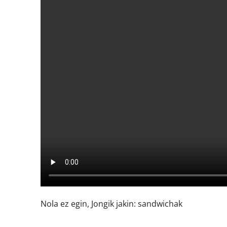
Nola ez egin, Jongik jakin: sandwichak