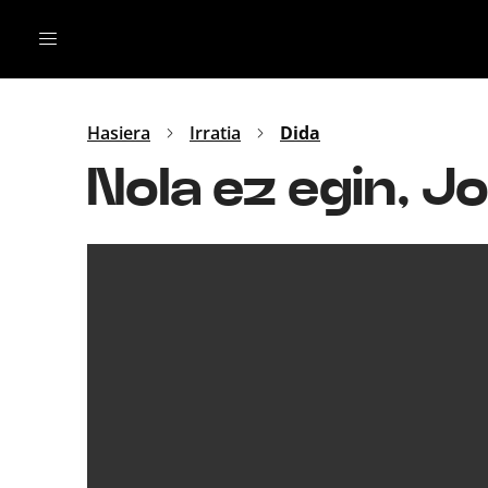
Irratia
Top Gaztea
Podcastak
Mus
Dida
Hasiera
Irratia
Dida
Gu
B Aldea
Nola ez egin, J
Bitan