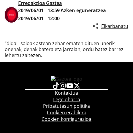
Erredakzioa Gaztea
2019/06/01 - 13:59
Azken eguneratzea
2019/06/01 - 12:00
Klisk
Elkarbanatu
"dida!" saioak astean zehar ematen dituen unerik
onenak, denak batera eta jarraian, ordu batez barrez
lehertu zaitezen.
Kontaktua
Lege oharra
Pribatutasun politika
Cookien erabilera
Cookien konfigurazioa