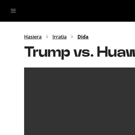
Irratia
Top Gaztea
Podcastak
Mus
Dida
Hasiera
Irratia
Dida
Gu
B Aldea
Trump vs. Huaw
Bitan