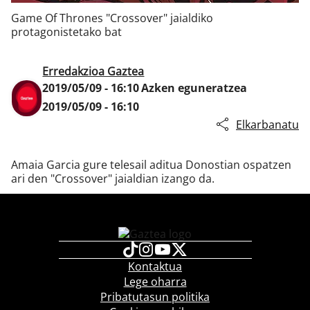
Game Of Thrones "Crossover" jaialdiko
protagonistetako bat
Klisk
Erredakzioa Gaztea
2019/05/09 - 16:10
Azken eguneratzea
2019/05/09 - 16:10
Elkarbanatu
Amaia Garcia gure telesail aditua Donostian ospatzen
ari den "Crossover" jaialdian izango da.
Kontaktua
Lege oharra
Pribatutasun politika