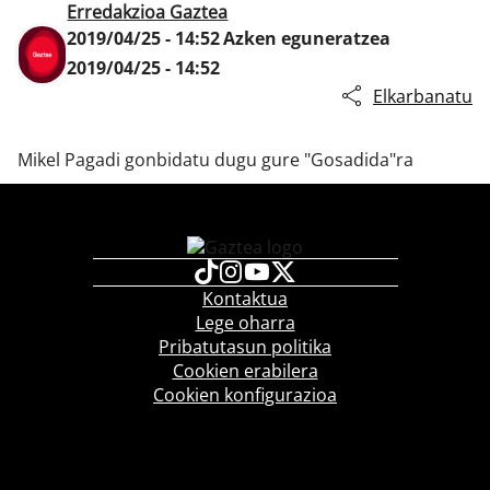
Erredakzioa Gaztea
2019/04/25 - 14:52
Azken eguneratzea
2019/04/25 - 14:52
Klisk
Elkarbanatu
Mikel Pagadi gonbidatu dugu gure "Gosadida"ra
Kontaktua
Lege oharra
Pribatutasun politika
Cookien erabilera
Cookien konfigurazioa