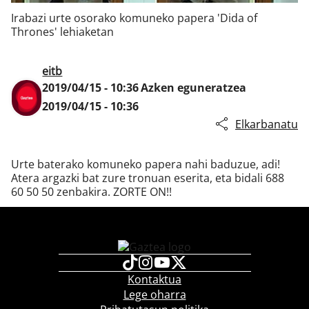
Irabazi urte osorako komuneko papera 'Dida of
Thrones' lehiaketan
Klisk
eitb
2019/04/15 - 10:36
Azken eguneratzea
2019/04/15 - 10:36
Elkarbanatu
Urte baterako komuneko papera nahi baduzue, adi!
Atera argazki bat zure tronuan eserita, eta bidali 688
60 50 50 zenbakira. ZORTE ON!!
Kontaktua
Lege oharra