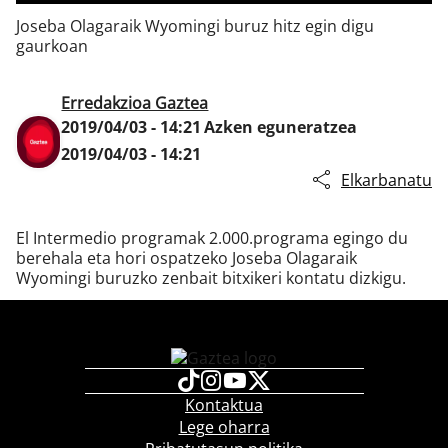
Joseba Olagaraik Wyomingi buruz hitz egin digu
gaurkoan
Klisk
Erredakzioa Gaztea
2019/04/03 - 14:21
Azken eguneratzea
2019/04/03 - 14:21
Elkarbanatu
El Intermedio programak 2.000.programa egingo du
berehala eta hori ospatzeko Joseba Olagaraik
Wyomingi buruzko zenbait bitxikeri kontatu dizkigu.
Kontaktua
Lege oharra