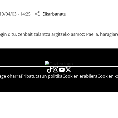
19/04/03 - 14:25
Elkarbanatu
in ditu, zenbait zalantza argitzeko asmoz: Paella, haragiare
ege oharra
Pribatutasun politika
Cookien erabilera
Cookien k