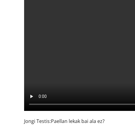
Jongi Testis:Paellan lekak bai ala ez?