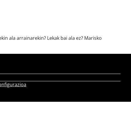
kin ala arrainarekin? Lekak bai ala ez? Marisko
onfigurazioa