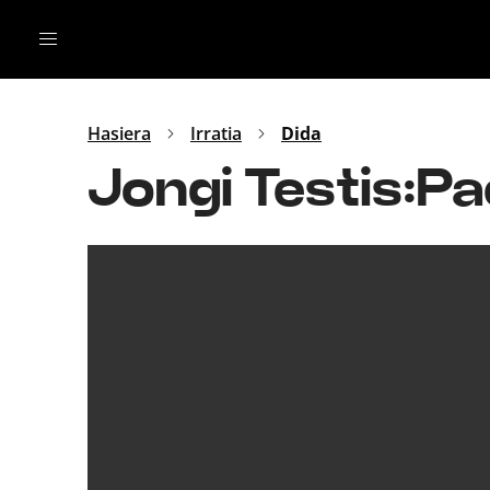
Irratia
Top Gaztea
Podcastak
Mus
Dida
Hasiera
Irratia
Dida
Gu
B Aldea
Jongi Testis:Pae
Bitan