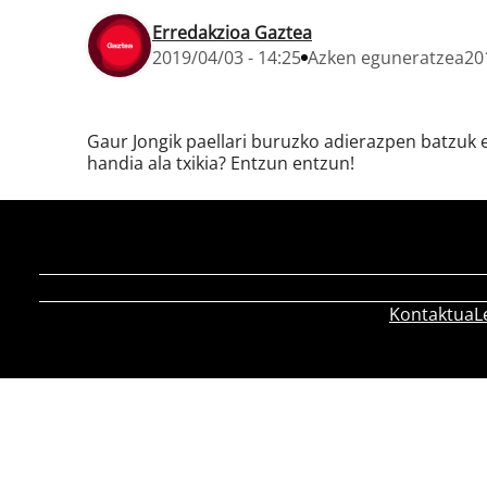
Erredakzioa Gaztea
2019/04/03 - 14:25
Azken eguneratzea
20
Gaur Jongik paellari buruzko adierazpen batzuk eg
handia ala txikia? Entzun entzun!
Kontaktua
L