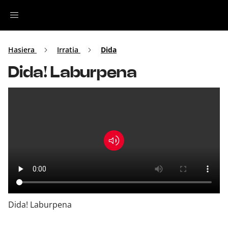
Irratia
Hasiera
Irratia
Dida
Dida! Laburpena
Top Gaztea
Podcastak
Musika
Ekitaldiak
Ikus-entzunezkoak
Dida! Laburpena