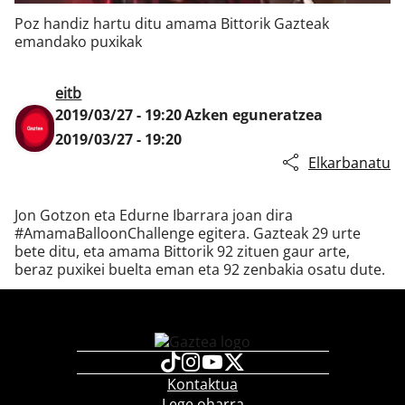
Poz handiz hartu ditu amama Bittorik Gazteak
emandako puxikak
Klisk
eitb
2019/03/27 - 19:20
Azken eguneratzea
2019/03/27 - 19:20
Elkarbanatu
Jon Gotzon eta Edurne Ibarrara joan dira
#AmamaBalloonChallenge egitera. Gazteak 29 urte
bete ditu, eta amama Bittorik 92 zituen gaur arte,
beraz puxikei buelta eman eta 92 zenbakia osatu dute.
Kontaktua
Lege oharra