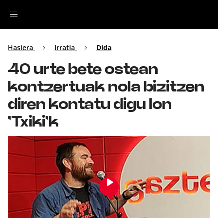
Irratia
Hasiera
Irratia
Dida
40 urte bete ostean
Top Gaztea
kontzertuak nola bizitzen
Podcastak
diren kontatu digu Ion
'Txiki'k
Musika
Ekitaldiak
Ikus-entzunezkoak