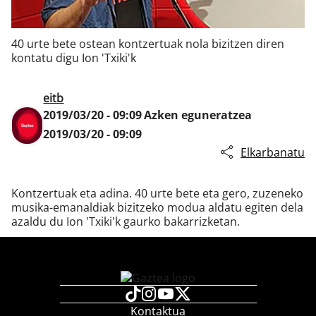
40 urte bete ostean kontzertuak nola bizitzen diren
Klisk
kontatu digu Ion 'Txiki'k
eitb
2019/03/20 - 09:09
Azken eguneratzea
2019/03/20 - 09:09
Elkarbanatu
Kontzertuak eta adina. 40 urte bete eta gero, zuzeneko
musika-emanaldiak bizitzeko modua aldatu egiten dela
azaldu du Ion 'Txiki'k gaurko bakarrizketan.
Kontaktua