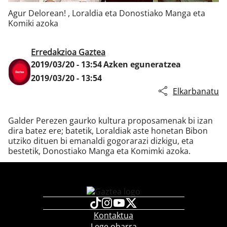
Agur Delorean! , Loraldia eta Donostiako Manga eta
Komiki azoka
Klisk
Erredakzioa Gaztea
2019/03/20 - 13:54
Azken eguneratzea
2019/03/20 - 13:54
Elkarbanatu
Galder Perezen gaurko kultura proposamenak bi izan
dira batez ere; batetik, Loraldiak aste honetan Bibon
utziko dituen bi emanaldi gogorarazi dizkigu, eta
bestetik, Donostiako Manga eta Komimki azoka.
Kontaktua
Lege oharra