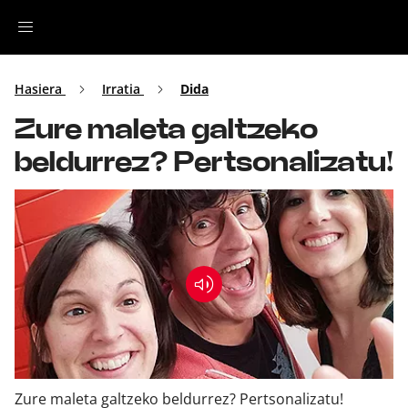
Irratia
Hasiera
Irratia
Dida
Zure maleta galtzeko
Top Gaztea
beldurrez? Pertsonalizatu!
Podcastak
Musika
Ekitaldiak
Ikus-entzunezkoak
Zure maleta galtzeko beldurrez? Pertsonalizatu!