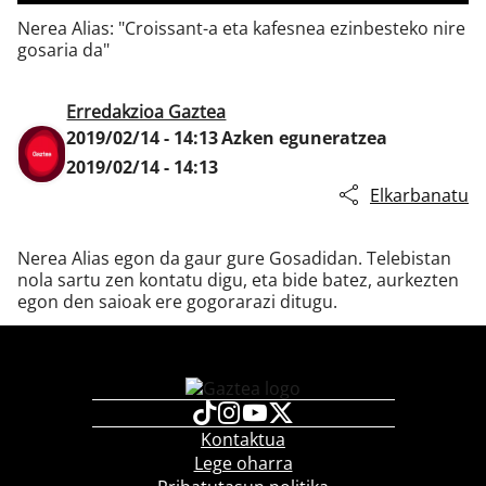
Nerea Alias: "Croissant-a eta kafesnea ezinbesteko nire
gosaria da"
Klisk
Erredakzioa Gaztea
2019/02/14 - 14:13
Azken eguneratzea
2019/02/14 - 14:13
Elkarbanatu
Nerea Alias egon da gaur gure Gosadidan. Telebistan
nola sartu zen kontatu digu, eta bide batez, aurkezten
egon den saioak ere gogorarazi ditugu.
Kontaktua
Lege oharra