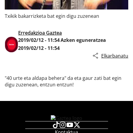
Txikik bakarrizketa bat egin digu zuzenean
Klisk
Erredakzioa Gaztea
2019/02/12 - 11:54
Azken eguneratzea
2019/02/12 - 11:54
Elkarbanatu
"40 urte eta aldapa behera" da eta gaur zati bat egin
digu zuzenean, entzun entzun!
Kontaktua