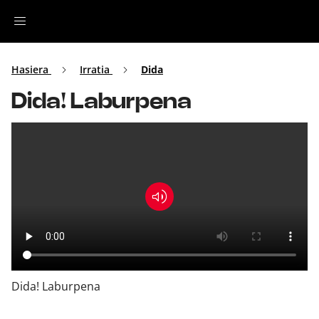
Irratia
Hasiera
Irratia
Dida
Dida! Laburpena
Top Gaztea
Podcastak
Musika
Ekitaldiak
Ikus-entzunezkoak
Dida! Laburpena