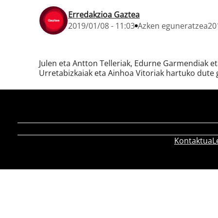
Erredakzioa Gaztea
2019/01/08 - 11:03
Azken eguneratzea
20
Julen eta Antton Telleriak, Edurne Garmendiak e
Urretabizkaiak eta Ainhoa Vitoriak hartuko dute 
Kontaktua
L