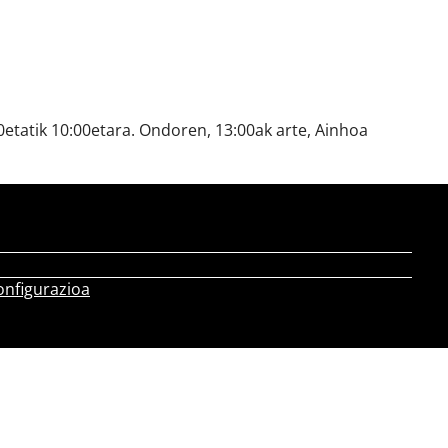
etatik 10:00etara. Ondoren, 13:00ak arte, Ainhoa
onfigurazioa