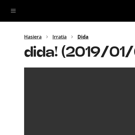
Irratia
Top Gaztea
Podcastak
Mus
Dida
Hasiera
Irratia
Dida
Gu
B Aldea
dida! (2019/01
Bitan