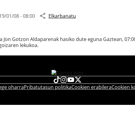
19/01/08 - 08:00
Elkarbanatu
ta Jon Gotzon Aldaparenak hasiko dute eguna Gaztean, 07:00
goizaren lekukoa.
ege oharra
Pribatutasun politika
Cookien erabilera
Cookien k