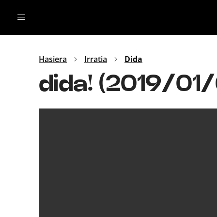
Irratia
Top Gaztea
Podcastak
Mus
Dida
Hasiera
Irratia
Dida
Gu
B Aldea
dida! (2019/01
Bitan