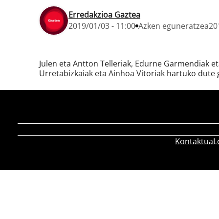
Erredakzioa Gaztea
2019/01/03 - 11:00
Azken eguneratzea
20
Julen eta Antton Telleriak, Edurne Garmendiak e
Urretabizkaiak eta Ainhoa Vitoriak hartuko dute 
Kontaktua
L