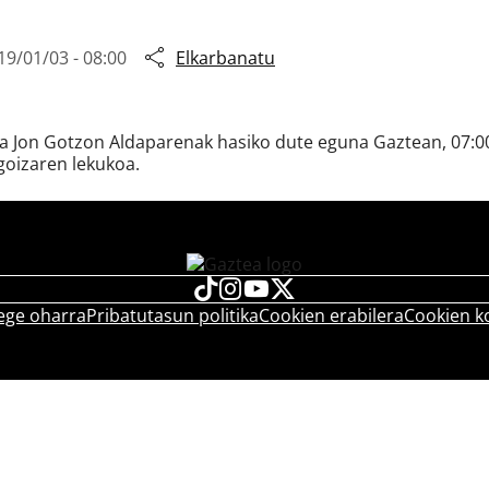
19/01/03 - 08:00
Elkarbanatu
ta Jon Gotzon Aldaparenak hasiko dute eguna Gaztean, 07:00
goizaren lekukoa.
ege oharra
Pribatutasun politika
Cookien erabilera
Cookien k