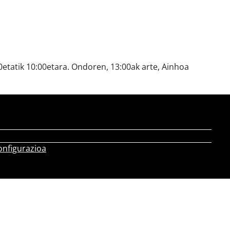
etatik 10:00etara. Ondoren, 13:00ak arte, Ainhoa
onfigurazioa