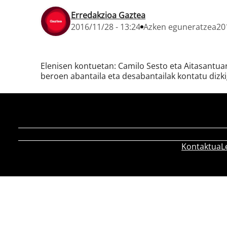
Erredakzioa Gaztea
2016/11/28 - 13:24
Azken eguneratzea
20
Elenisen kontuetan: Camilo Sesto eta Aitasantuare
beroen abantaila eta desabantailak kontatu dizki
Kontaktua
L