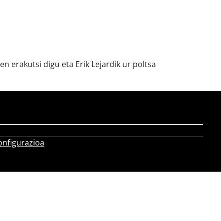
n erakutsi digu eta Erik Lejardik ur poltsa
onfigurazioa