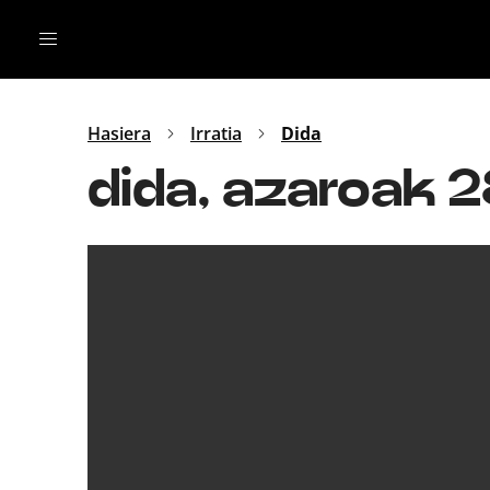
Irratia
Top Gaztea
Podcastak
Mus
Dida
Hasiera
Irratia
Dida
Gu
B Aldea
dida, azaroak 
Bitan