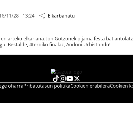
16/11/28 - 13:24
Elkarbanatu
n arteko elkarlana. Jon Gotzonek pijama festa bat antolatze
gu. Bestalde, 4terdiko finalaz, Andoni Urbistondo!
ege oharra
Pribatutasun politika
Cookien erabilera
Cookien k