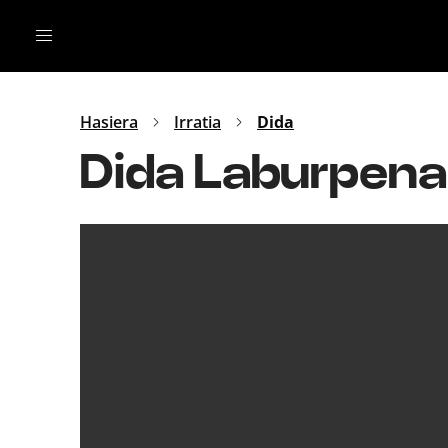
Irratia
Top Gaztea
Podcastak
Mus
Dida
Hasiera
Irratia
Dida
Gu
B Aldea
Dida Laburpena
Bitan