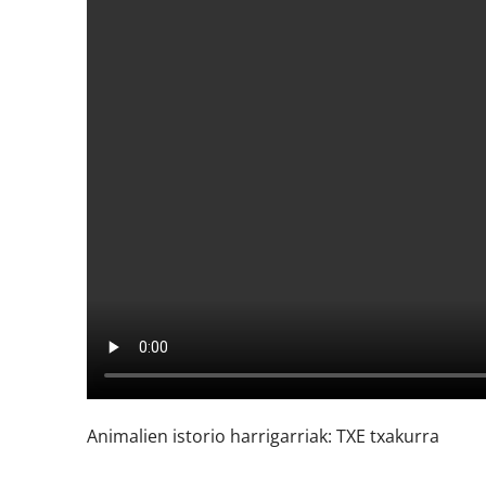
Animalien istorio harrigarriak: TXE txakurra