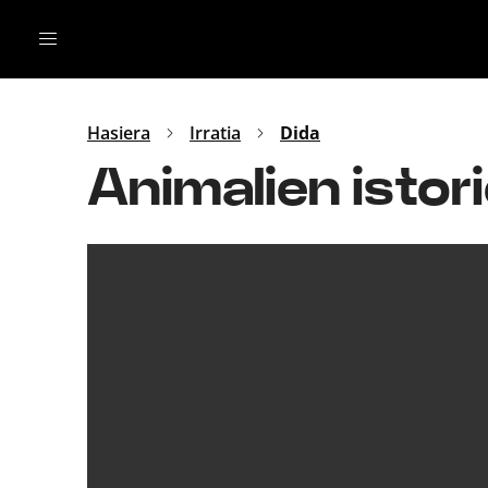
Irratia
Top Gaztea
Podcastak
Mus
Dida
Hasiera
Irratia
Dida
Gu
B Aldea
Animalien istor
Bitan