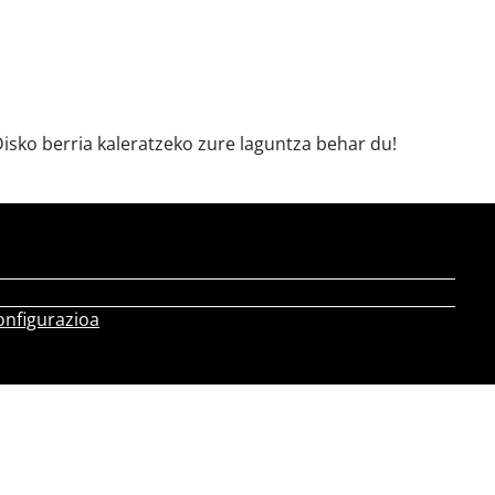
isko berria kaleratzeko zure laguntza behar du!
onfigurazioa