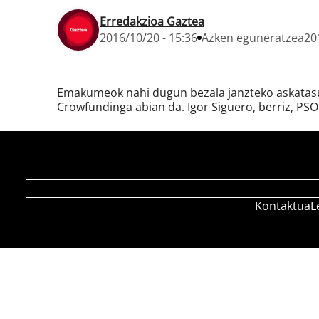
Erredakzioa Gaztea
2016/10/20 - 15:36
Azken eguneratzea
20
Emakumeok nahi dugun bezala janzteko askatasuna
Crowfundinga abian da. Igor Siguero, berriz, P
Kontaktua
L