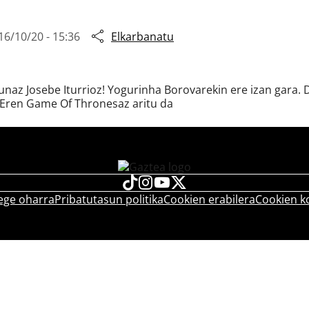
16/10/20 - 15:36
Elkarbanatu
z Josebe Iturrioz! Yogurinha Borovarekin ere izan gara. D
SOEren Game Of Thronesaz aritu da
ege oharra
Pribatutasun politika
Cookien erabilera
Cookien k