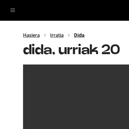
Irratia
Top Gaztea
Podcastak
Mus
Dida
Hasiera
Irratia
Dida
Gu
B Aldea
dida, urriak 20
Bitan