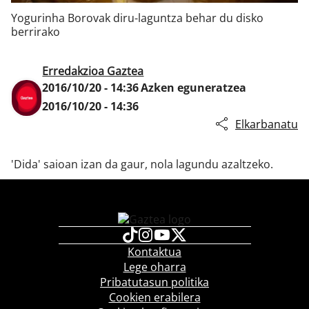
Yogurinha Borovak diru-laguntza behar du disko
berrirako
Klisk
Erredakzioa Gaztea
2016/10/20 - 14:36
Azken eguneratzea
2016/10/20 - 14:36
Elkarbanatu
'Dida' saioan izan da gaur, nola lagundu azaltzeko.
Kontaktua
Lege oharra
Pribatutasun politika
Cookien erabilera