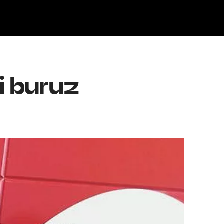
Klisk
i buruz