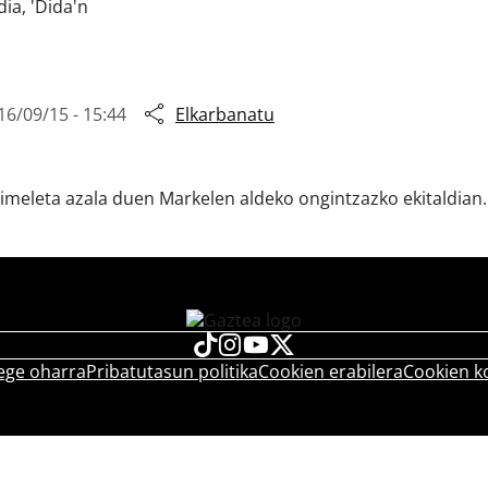
ia, 'Dida'n
16/09/15 - 15:44
Elkarbanatu
imeleta azala duen Markelen aldeko ongintzazko ekitaldian.
ege oharra
Pribatutasun politika
Cookien erabilera
Cookien k