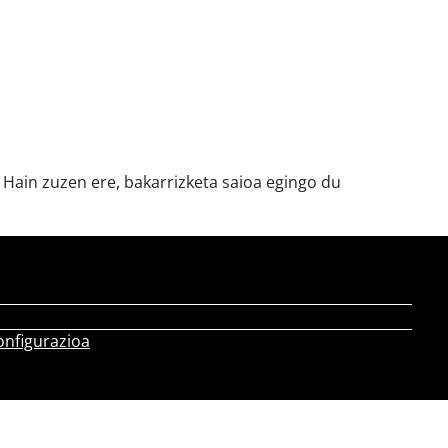
 Hain zuzen ere, bakarrizketa saioa egingo du
onfigurazioa