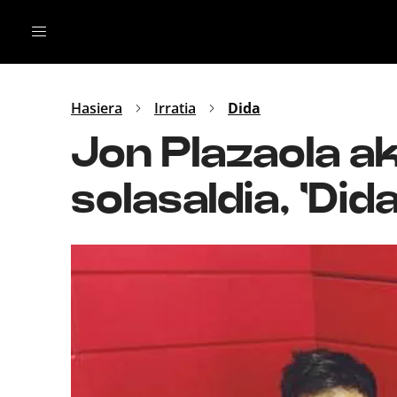
Irratia
Top Gaztea
Podcastak
Mus
Dida
Hasiera
Irratia
Dida
Gu
B Aldea
Jon Plazaola ak
Bitan
solasaldia, 'Did