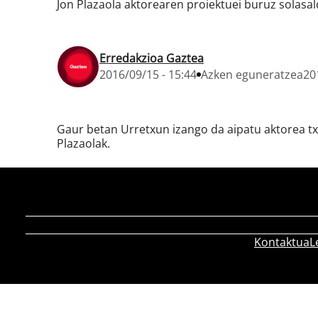
Jon Plazaola aktorearen proiektuei buruz solasald
Erredakzioa Gaztea
2016/09/15 - 15:44
Azken eguneratzea
20
Gaur betan Urretxun izango da aipatu aktorea tx
Plazaolak.
Kontaktua
L