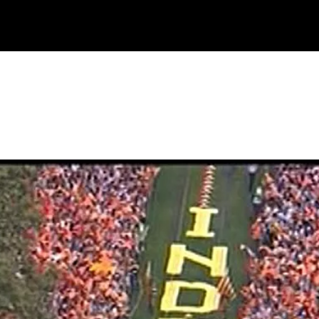
ika
Ekitaldiak
Ikus-entzunezkoak
Gaztea Sariak
Maketa Lehiaketa
Zeidfest Gaztea
Bilbao BBK Live
Euskarabentura