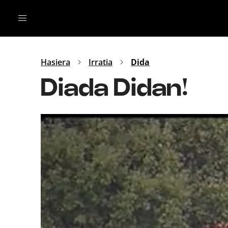
Irratia
Top Gaztea
Podcastak
Mus
Dida
Hasiera
Irratia
Dida
Gu
B Aldea
Diada Didan!
Bitan