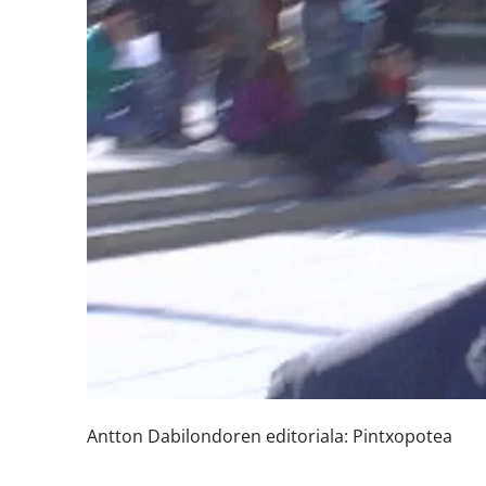
Antton Dabilondoren editoriala: Pintxopotea