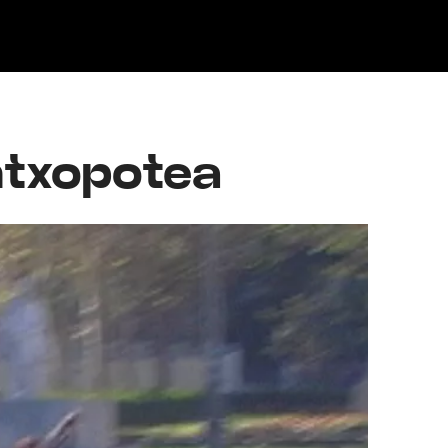
Klisk
intxopotea