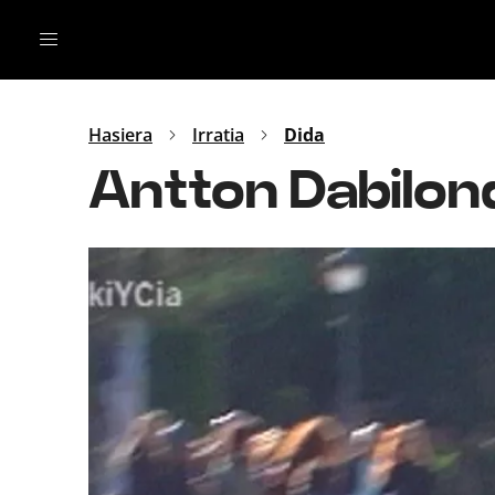
Irratia
Top Gaztea
Podcastak
Mus
Dida
Hasiera
Irratia
Dida
Gu
B Aldea
Antton Dabilond
Bitan