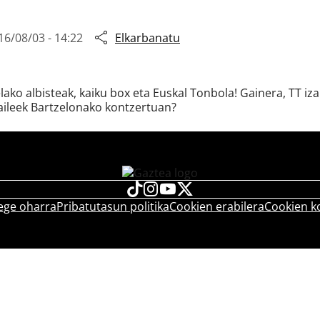
16/08/03 - 14:22
Elkarbanatu
elako albisteak, kaiku box eta Euskal Tonbola! Gainera, TT iza
zaileek Bartzelonako kontzertuan?
ege oharra
Pribatutasun politika
Cookien erabilera
Cookien k