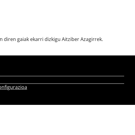
n diren gaiak ekarri dizkigu Aitziber Azagirrek.
onfigurazioa