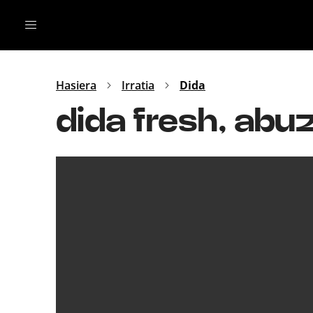
Irratia
Top Gaztea
Podcastak
Mus
Dida
Hasiera
Irratia
Dida
Gu
B Aldea
dida fresh, abu
Bitan