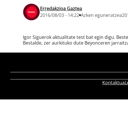
Erredakzioa Gaztea
2016/08/03 - 14:22
Azken eguneratzea
20
Igor Siguerok aktualitate test bat egin digu. Best
Bestalde, zer aurkituko dute Beyonceren jarrait
Kontaktua
L