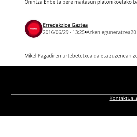
Onintza Enbeita bere maitasun platonikoetako ba
Erredakzioa Gaztea
2016/06/29 - 13:25
Azken eguneratzea
20
Mikel Pagadiren urtebetetxea da eta zuzenean z
Kontaktua
L