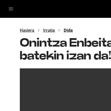
Irratia
Top Gaztea
Podcastak
Mus
Dida
Hasiera
Irratia
Dida
Gu
B Aldea
Onintza Enbeit
Bitan
batekin izan da