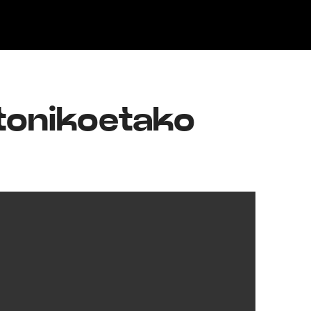
Klisk
atonikoetako