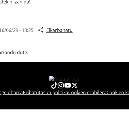
tekin izan da!
16/06/29 - 13:25
Elkarbanatu
oriondu dute.
ege oharra
Pribatutasun politika
Cookien erabilera
Cookien k