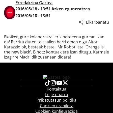
Erredakzioa Gaztea
2016/05/18 - 13:51
Azken eguneratzea
2016/05/18 - 13:51
Klisk
Elkarbanatu
Ekoiker, gure kolaboratzailerik berdeena gurean izan
da! Berritu duten telesailen berri eman digu Aitor
Karazziolok, besteak beste, 'Mr Robot' eta 'Orange is
the new black'. Bihotz kontuak ere izan ditugu. Karmele
Izagirre Madrildik zuzenean didara!
Kontaktua
Lege oharra
Pribatutasun politika
Cookien erabilera
Cookien konfigurazioa