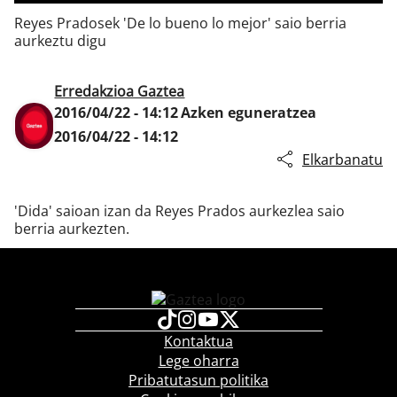
Reyes Pradosek 'De lo bueno lo mejor' saio berria
aurkeztu digu
Klisk
Erredakzioa Gaztea
2016/04/22 - 14:12
Azken eguneratzea
2016/04/22 - 14:12
Elkarbanatu
'Dida' saioan izan da Reyes Prados aurkezlea saio
berria aurkezten.
Kontaktua
Lege oharra
Pribatutasun politika