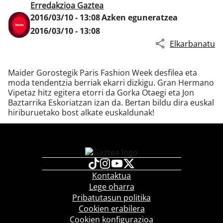
Erredakzioa Gaztea
2016/03/10 - 13:08
Azken eguneratzea
2016/03/10 - 13:08
Klisk
Elkarbanatu
Maider Gorostegik Paris Fashion Week desfilea eta
moda tendentzia berriak ekarri dizkigu. Gran Hermano
Vipetaz hitz egitera etorri da Gorka Otaegi eta Jon
Baztarrika Eskoriatzan izan da. Bertan bildu dira euskal
hiriburuetako bost alkate euskaldunak!
Kontaktua
Lege oharra
Pribatutasun politika
Cookien erabilera
Cookien konfigurazioa