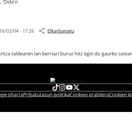
 'Dida'n
16/02/04 - 17:26
Elkarbanatu
ntza taldearen lan berriari buruz hitz egin du gaurko saioa
ege oharra
Pribatutasun politika
Cookien erabilera
Cookien k