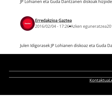
JP Lohianen eta Guda Dantzanen diskoak hizpide,
Erredakzioa Gaztea
2016/02/04 - 17:26
Azken eguneratzea
20
Julen Idigorasek JP Lohianen diskoaz eta Guda Da
Kontaktua
L