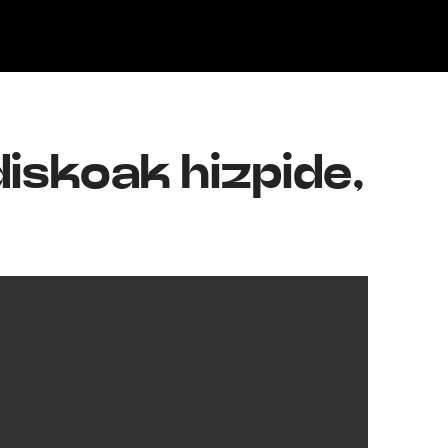
Klisk
iskoak hizpide,