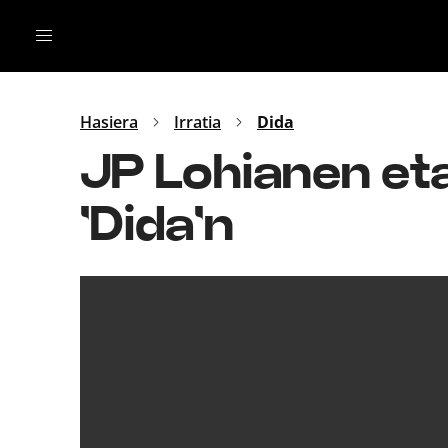
Irratia
Top Gaztea
Podcastak
Mus
Dida
Hasiera
Irratia
Dida
Gu
B Aldea
JP Lohianen et
Bitan
'Dida'n