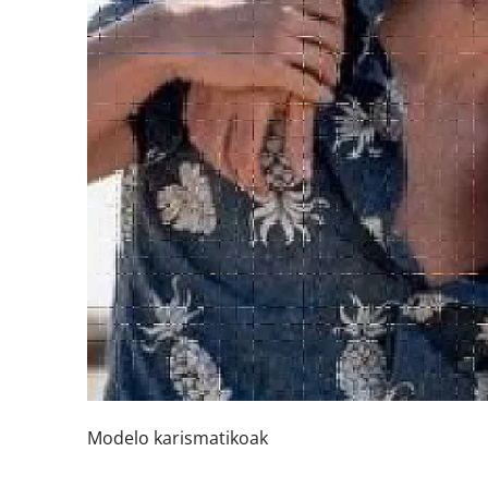
Modelo karismatikoak