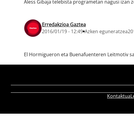
Aless Gibaja telebista programetan nagusi izan 
Erredakzioa Gaztea
2016/01/19 - 12:49
Azken eguneratzea
20
El Hormigueron eta Buenafuenteren Leitmotiv saio
Kontaktua
L