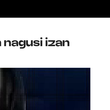
Klisk
 nagusi izan