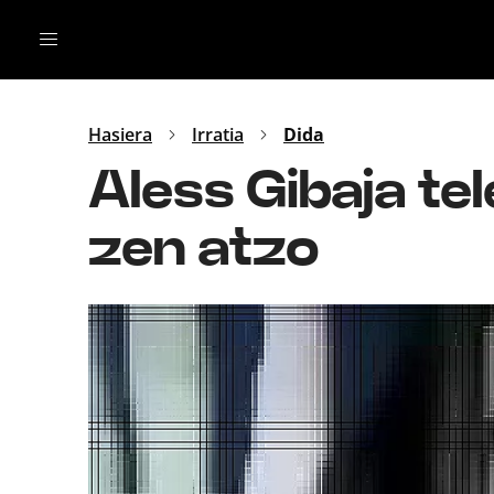
Irratia
Top Gaztea
Podcastak
Mus
Dida
Hasiera
Irratia
Dida
Gu
B Aldea
Aless Gibaja te
Bitan
zen atzo