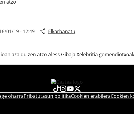
zen atzo
16/01/19 - 12:49
Elkarbanatu
an azaldu zen atzo Aless Gibaja Xelebritia gomendiotxoak e
ege oharra
Pribatutasun politika
Cookien erabilera
Cookien k