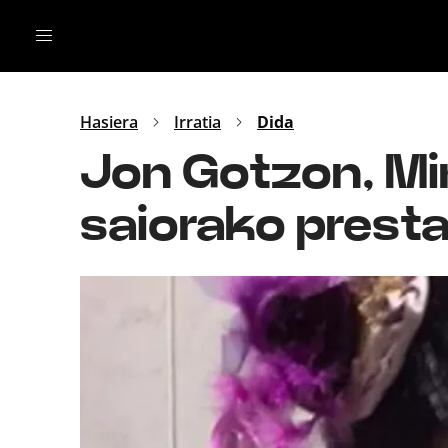
Irratia
Top Gaztea
Podcastak
Mus
Dida
Hasiera
Irratia
Dida
Gu
B Aldea
Jon Gotzon, Mi
Bitan
saiorako prest