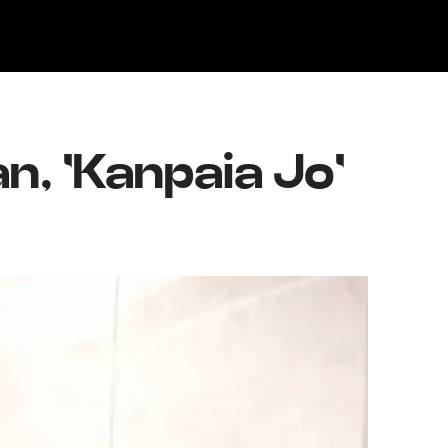
Klisk
, 'Kanpaia Jo'