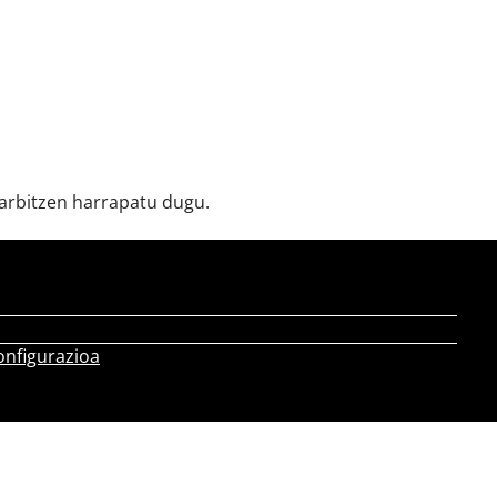
garbitzen harrapatu dugu.
onfigurazioa