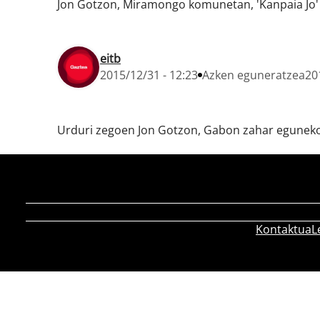
Jon Gotzon, Miramongo komunetan, 'Kanpaia Jo'
eitb
2015/12/31 - 12:23
Azken eguneratzea
20
Urduri zegoen Jon Gotzon, Gabon zahar eguneko '
Kontaktua
L