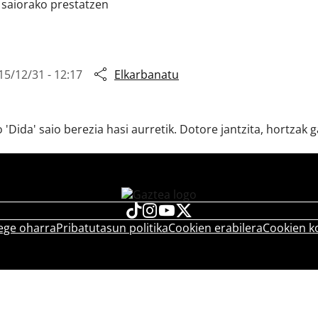
 saiorako prestatzen
15/12/31 - 12:17
Elkarbanatu
Dida' saio berezia hasi aurretik. Dotore jantzita, hortzak 
ege oharra
Pribatutasun politika
Cookien erabilera
Cookien k