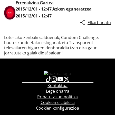
Erredakzioa Gaztea
2015/12/01 - 12:47
Azken eguneratzea
2015/12/01 - 12:47
Klisk
Elkarbanatu
Loteriako zenbaki salduenak, Condom Challenge,
hauteskundeetako esloganak eta Transparent
telesailaren bigarren denboraldia izan dira gaur
jorratutako gaiak dida! saioan!
Kontaktua
Lege oharra
Pribatutasun politika
Cookien erabilera
Cookien konfigurazioa