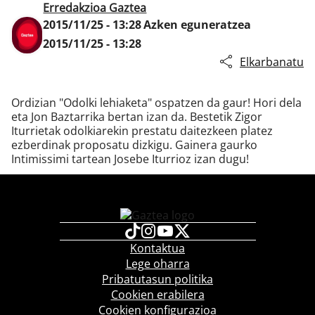
Erredakzioa Gaztea
2015/11/25 - 13:28
Azken eguneratzea
2015/11/25 - 13:28
Klisk
Elkarbanatu
Ordizian "Odolki lehiaketa" ospatzen da gaur! Hori dela
eta Jon Baztarrika bertan izan da. Bestetik Zigor
Iturrietak odolkiarekin prestatu daitezkeen platez
ezberdinak proposatu dizkigu. Gainera gaurko
Intimissimi tartean Josebe Iturrioz izan dugu!
Kontaktua
Lege oharra
Pribatutasun politika
Cookien erabilera
Cookien konfigurazioa