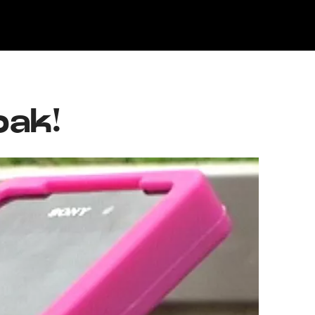
Klisk
oak!