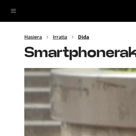
Irratia
Top Gaztea
Podcastak
Mus
Dida
Hasiera
Irratia
Dida
Gu
B Aldea
Smartphonerako
Bitan