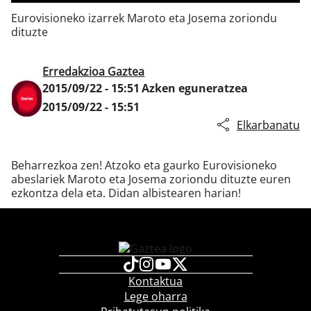
Eurovisioneko izarrek Maroto eta Josema zoriondu
dituzte
Klisk
Erredakzioa Gaztea
2015/09/22 - 15:51
Azken eguneratzea
2015/09/22 - 15:51
Elkarbanatu
Beharrezkoa zen! Atzoko eta gaurko Eurovisioneko
abeslariek Maroto eta Josema zoriondu dituzte euren
ezkontza dela eta. Didan albistearen harian!
Kontaktua
Lege oharra