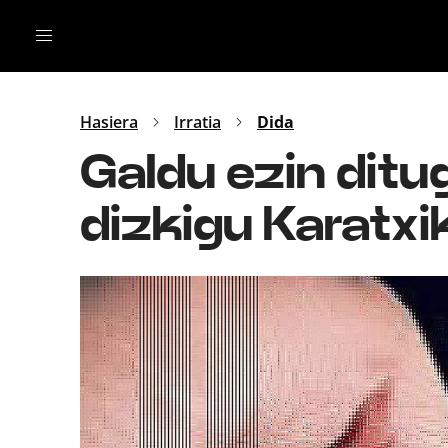
Irratia
Top Gaztea
Podcastak
Mus
Dida
Hasiera
Irratia
Dida
Gu
B Aldea
Galdu ezin ditug
Bitan
dizkigu Karatxi