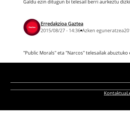
Galdu ezin ditugun bi telesail berri aurkeztu dizk
Erredakzioa Gaztea
2015/08/27 - 14:36
Azken eguneratzea
20
"Public Morals" eta "Narcos" telesailak abuztuko 
Kontaktua
L