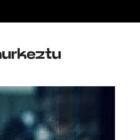
Klisk
 aurkeztu