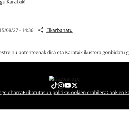
igu Karatxik!
15/08/27 - 14:36
Elkarbanatu
estreinu potenteenak dira eta Karatxik ikustera gonbidatu g
ege oharra
Pribatutasun politika
Cookien erabilera
Cookien k