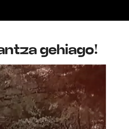
Klisk
antza gehiago!