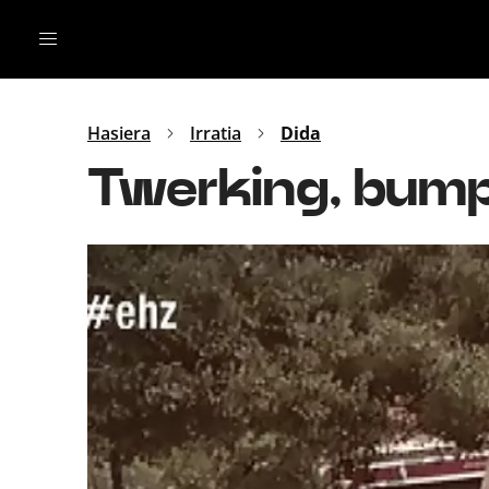
Irratia
Top Gaztea
Podcastak
Mus
Dida
Hasiera
Irratia
Dida
Gu
B Aldea
Twerking, bump
Bitan