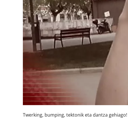
Twerking, bumping, tektonik eta dantza gehiago!