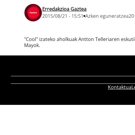
Erredakzioa Gaztea
2015/08/21 - 15:51
Azken eguneratzea
20
"Cool" izateko aholkuak Antton Telleriaren eskut
Mayok.
Kontaktua
L