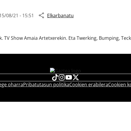
15/08/21 - 15:51
Elkarbanatu
ik. TV Show Amaia Artetxerekin. Eta Twerking, Bumping, Teck
ege oharra
Pribatutasun politika
Cookien erabilera
Cookien k