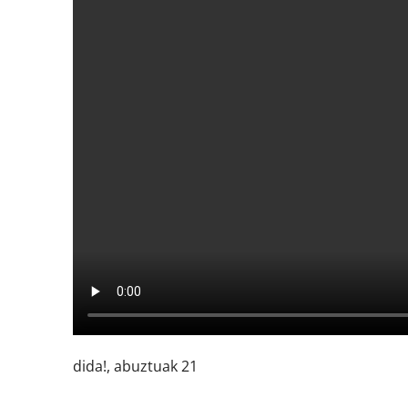
dida!, abuztuak 21