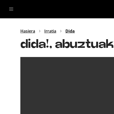
Irratia
Top Gaztea
Podcastak
Mus
Dida
Hasiera
Irratia
Dida
Gu
B Aldea
dida!, abuztuak
Bitan