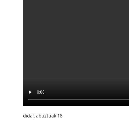
dida!, abuztuak 18