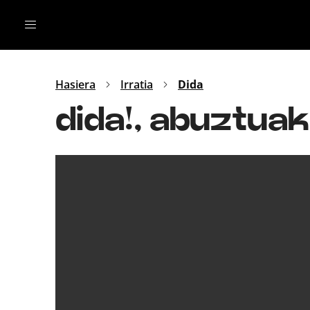
Irratia
Top Gaztea
Podcastak
Mus
Dida
Hasiera
Irratia
Dida
Gu
B Aldea
dida!, abuztuak
Bitan