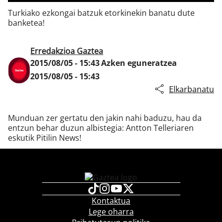
Turkiako ezkongai batzuk etorkinekin banatu dute
banketea!
Klisk
Erredakzioa Gaztea
2015/08/05 - 15:43
Azken eguneratzea
2015/08/05 - 15:43
Elkarbanatu
Munduan zer gertatu den jakin nahi baduzu, hau da
entzun behar duzun albistegia: Antton Telleriaren
eskutik Pitilin News!
Kontaktua
Lege oharra