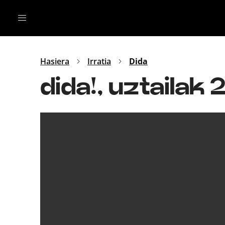
Irratia
Top Gaztea
Podcastak
Mus
Dida
Hasiera
Irratia
Dida
Gu
B Aldea
dida!, uztailak 
Bitan