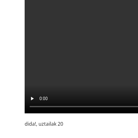
dida!, uztailak 20