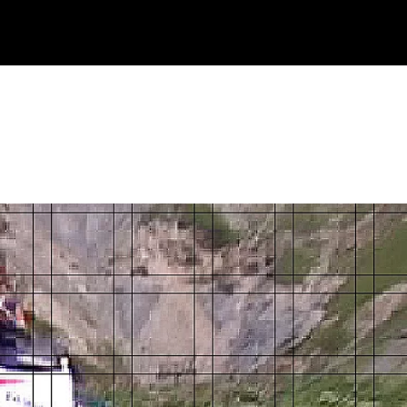
ika
Ekitaldiak
Ikus-entzunezkoak
Gaztea Sariak
Maketa Lehiaketa
Zeidfest Gaztea
Bilbao BBK Live
Euskarabentura