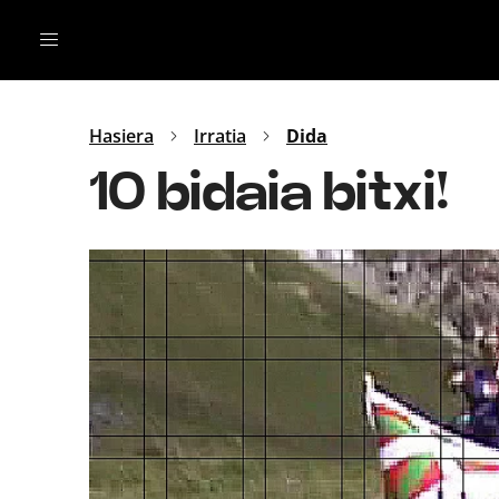
Irratia
Top Gaztea
Podcastak
Mus
Dida
Hasiera
Irratia
Dida
Gu
B Aldea
10 bidaia bitxi!
Bitan